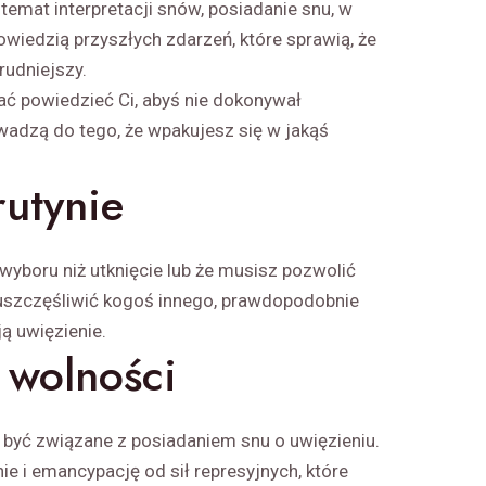
emat interpretacji snów, posiadanie snu, w
owiedzią przyszłych zdarzeń, które sprawią, że
rudniejszy.
ać powiedzieć Ci, abyś nie dokonywał
adzą do tego, że wpakujesz się w jakąś
rutynie
 wyboru niż utknięcie lub że musisz pozwolić
y uszczęśliwić kogoś innego, prawdopodobnie
ą uwięzienie.
 wolności
yć związane z posiadaniem snu o uwięzieniu.
ie i emancypację od sił represyjnych, które