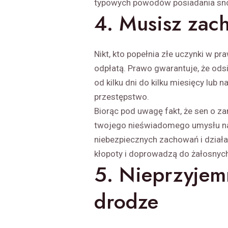
typowych powodów posiadania snów
4. Musisz zac
Nikt, kto popełnia złe uczynki w p
odpłatą. Prawo gwarantuje, że ods
od kilku dni do kilku miesięcy lub
przestępstwo.
Biorąc pod uwagę fakt, że sen o z
twojego nieświadomego umysłu na o
niebezpiecznych zachowań i dział
kłopoty i doprowadzą do żałosnyc
5. Nieprzyjem
drodze