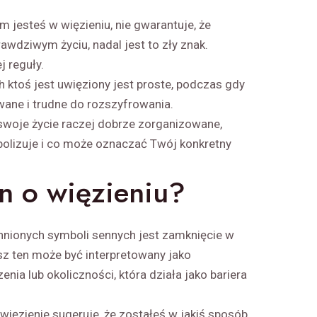
m jesteś w więzieniu, nie gwarantuje, że
awdziwym życiu, nadal jest to zły znak.
j reguły.
 ktoś jest uwięziony jest proste, podczas gdy
ane i trudne do rozszyfrowania.
 swoje życie raczej dobrze zorganizowane,
bolizuje i co może oznaczać Twój konkretny
n o więzieniu?
nionych symboli sennych jest zamknięcie w
sz ten może być interpretowany jako
nia lub okoliczności, która działa jako bariera
więzienie sugeruje, że zostałeś w jakiś sposób