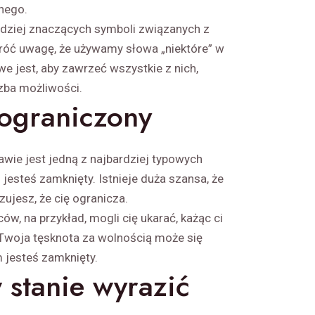
nego.
rdziej znaczących symboli związanych z
wróć uwagę, że używamy słowa „niektóre” w
e jest, aby zawrzeć wszystkie z nich,
czba możliwości.
 ograniczony
awie jest jedną z najbardziej typowych
 jesteś zamknięty. Istnieje duża szansa, że
zujesz, że cię ogranicza.
ów, na przykład, mogli cię ukarać, każąc ci
 Twoja tęsknota za wolnością może się
m jesteś zamknięty.
w stanie wyrazić