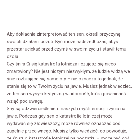
Aby dokładnie zinterpretować ten sen, określ przyczynę
swoich działań i uczuć. Być może nadszedł czas, abyś
przestał uciekać przed czymś w swoim życiu i stawił temu
czoła.
Czy śniła Ci się katastrofa lotnicza i czujesz się nieco
zmartwiony? Nie jest niczym niezwykłym, że ludzie widzą we
śnie rozbijające się samoloty – nie oznacza to jednak, że
stanie się to w Twoim życiu na jawie. Musisz jednak wiedzieć,
że ten sen wysyła krytyczną wiadomość, którą powinieneś
wziąć pod uwagę.
Sny są odzwierciedleniem naszych myśli, emocji i życia na
jawie. Podczas gdy sen o katastrofie lotniczej może
wydawać się złowieszczy, może również oznaczać coś
zupełnie przeciwnego. Musisz tylko wiedzieć, co powoduje,
że śnisz o katastrofie lotniczej na początku – może być coś,