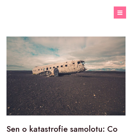
Skip
to
Mai
content
Men
Sen o katastrofie samolotu: Co