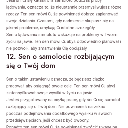
Jeśli śni Ci się katastrofa samolotu podczas próby
lądowania, oznacza to, że nieustannie przemyśliwujesz różne
rzeczy. Ten sen mówi Ci, że powinieneś dobrze zaplanować
swoje działania. Czasami, gdy nadmiernie skupiasz się na
jakimś problemie, umykają Ci istotne szczegóły.
Sen o lądowaniu samolotu wskazuje na problemy w Twoim
życiu na jawie. Ten sen mówi Ci, abyś odpowiednio planował i
nie pozwolił, aby zmartwienia Cię obciążały.
12. Sen o samolocie rozbijającym
się o Twój dom
Sen o takim ustawieniu oznacza, że będziesz ciężko
pracował, aby osiągnąć swoje cele. Ten sen mówi Ci, abyś
zintensyfikował swoje wysiłki w życiu na jawie.
Jesteś przygotowany na ciężką pracę, gdy śni Ci się samolot
rozbijający się o Twój dom. Nie powinieneś narzekać
podczas podejmowania dodatkowego wysiłku w swoich
przedsięwzięciach, jeśli chcesz być owocny.
Ponadto ten sen mówi Ci, że powinieneś zwrócić uwagę na