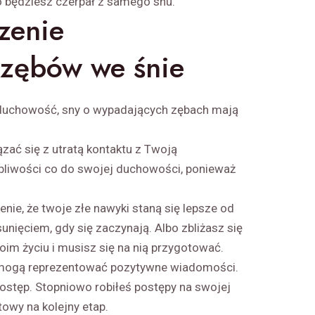
 co będziesz czerpał z samego snu.
zenie
zębów we śnie
 duchowość, sny o wypadających zębach mają
zać się z utratą kontaktu z Twoją
liwości co do swojej duchowości, ponieważ
enie, że twoje złe nawyki staną się lepsze od
usunięciem, gdy się zaczynają. Albo zbliżasz się
im życiu i musisz się na nią przygotować.
y mogą reprezentować pozytywne wiadomości.
ostęp. Stopniowo robiłeś postępy na swojej
owy na kolejny etap.