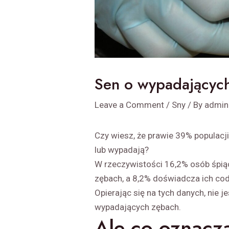
Sen o wypadającyc
Leave a Comment
/
Sny
/ By
admin
Czy wiesz, że prawie 39% populacji 
lub wypadają?
W rzeczywistości 16,2% osób śpiąc
zębach, a 8,2% doświadcza ich cod
Opierając się na tych danych, nie 
wypadających zębach.
Ale co oznacza