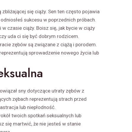
bliżającej się ciąży. Sen ten często pojawia
ie odniosłeś sukcesu w poprzednich próbach.
w czasie ciąży. Boisz się, jak bycie w ciąży
 czy uda ci się być dobrym rodzicem.
tracie zębów są związane z ciążą i porodem.
reprezentują sprowadzenie nowego życia lub
seksualna
owiązał sny dotyczące utraty zębów z
ących zębach reprezentują strach przed
kastracja lub niepłodność.
okół twoich spotkań seksualnych lub
z się martwić, że nie jesteś w stanie
nera.