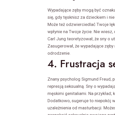
Wypadające zęby mogą być oznaką z
się, gdy tęsknisz za dzieckiem i n
Może też odzwierciedlać Twoje lęki 
wpłynie na Twoje życie. Nie wiesz,
Carl Jung teoretyzował, że sny o u
Zasugerował, że wypadające zęby 
odrodzenie.
4. Frustracja 
Znany psycholog Sigmund Freud, p
represją seksualną. Sny o wypadaj
męskimi genitaliami. Na przykład; 
Dodatkowo, sugeruje to niepokój w
uzależnienia od masturbacji. Możes
zaspokoić seksualnie swojego part