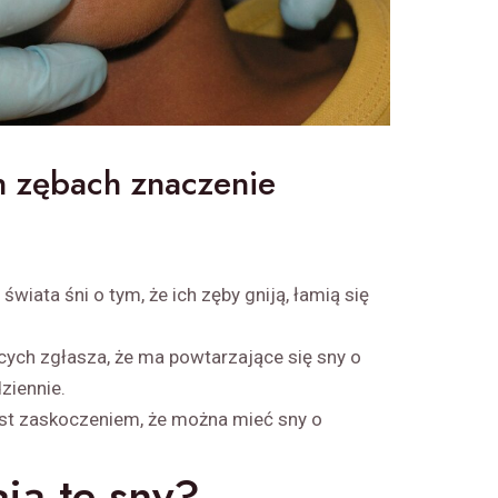
h zębach znaczenie
świata śni o tym, że ich zęby gniją, łamią się
ych zgłasza, że ma powtarzające się sny o
ziennie.
jest zaskoczeniem, że można mieć sny o
ją te sny?