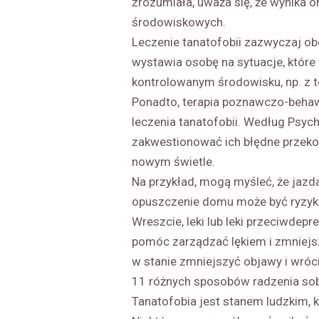
zrozumiała, uważa się, że wynika 
środowiskowych.
Leczenie tanatofobii zazwyczaj ob
wystawia osobę na sytuacje, które
kontrolowanym środowisku, np. z t
Ponadto, terapia poznawczo-behaw
leczenia tanatofobii. Według Psy
zakwestionować ich błędne przekon
nowym świetle.
Na przykład, mogą myśleć, że jaz
opuszczenie domu może być ryzykie
Wreszcie, leki lub leki przeciwdep
pomóc zarządzać lękiem i zmniejsz
w stanie zmniejszyć objawy i wróc
11 różnych sposobów radzenia sob
Tanatofobia jest stanem ludzkim, k