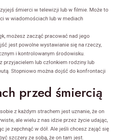
yjejś śmierci w telewizji lub w filmie. Może to
erci w wiadomościach lub w mediach
 lęk, możesz zacząć pracować nad jego
ć jest powolne wystawianie się na rzeczy,
ecznym i kontrolowanym środowisku.
z przyjacielem lub członkiem rodziny lub
peutą. Stopniowo można dojść do konfrontacji
ach przed śmiercią
sobie z każdym strachem jest uznanie, że on
iste, ale wielu z nas idzie przez życie udając,
jąc je zepchnąć w dół. Ale jeśli chcesz zająć się
yć szczery ze sobą, że on tam jest.