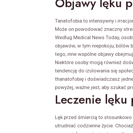
Objawy lęku p
Tanatofobia to intensywny i irracj
Może on powodować znaczny stres 
Według Medical News Today, osob
objawów, w tym niepokoju, bólów br
tego, inne wspólne objawy obejmuj
Niektóre osoby mogą również dośw
tendencję do izolowania się społe
thanatofobię i doświadczasz jedn
powyżej, ważne jest, aby szukać p
Leczenie lęku 
Lęk przed śmiercią to stosunkowo 
utrudniać codzienne życie. Chociaż 