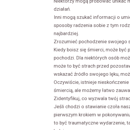
Niektórzy mogą próbować unikać my
działań.
Inni mogą szukać informacji o umier
sposoby radzenia sobie z tym rodz
najbardziej.
Zrozumieć pochodzenie swojego st
Kiedy boisz się śmierci, może być
pochodzi. Dla niektórych osób moż
może to być strach przed pozostawi
wskazać źródło swojego lęku, może 
Oczywiście, istnieje nieskończenie
śmiercią, ale możemy łatwo zauwa
Zidentyfikuj, co wyzwala twój stra
Jeśli chodzi o stawianie czoła nas
pierwszym krokiem w pokonywaniu 
to być traumatyczne wydarzenie, tak