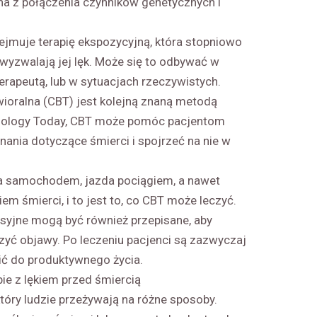
ona z połączenia czynników genetycznych i
ejmuje terapię ekspozycyjną, która stopniowo
 wyzwalają jej lęk. Może się to odbywać w
erapeutą, lub w sytuacjach rzeczywistych.
ioralna (CBT) jest kolejną znaną metodą
chology Today, CBT może pomóc pacjentom
ania dotyczące śmierci i spojrzeć na nie w
da samochodem, jazda pociągiem, a nawet
m śmierci, i to jest to, co CBT może leczyć.
resyjne mogą być również przepisane, aby
yć objawy. Po leczeniu pacjenci są zazwyczaj
ić do produktywnego życia.
ie z lękiem przed śmiercią
tóry ludzie przeżywają na różne sposoby.