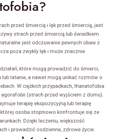
atofobia?
ach przed śmiercią i lęk przed śmiercią, jest
czywy strach przed śmiercią lub świadkiem
 naturalne jest odczuwanie pewnych obaw z
cza poza zwykły lęk i może znacznie
działań, które mogą prowadzić do śmierci,
 lub latanie, a nawet mogą unikać rozmów o
zebach. W ciężkich przypadkach, thanatofobia
 agorafobii (strach przed wyjściem z domu).
ejmuje terapię ekspozycyjną lub terapię
której osoba stopniowo konfrontuje się ze
runkach. Dzięki leczeniu, większość
ch i prowadzić codzienne, zdrowe życie.