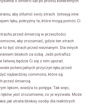
ślenia o śmierci lub po prostu konkretnych
aniu, aby stłumić swój strach. Istnieją inne
ajem lęku, pokryjmy te, które mogą pomóc Ci
rachu przed śmiercią w przeszłości
 pomocne, aby zrozumieć, gdzie ten strach
e to być strach przed nieznanym. Dla innych
eniem bliskich za sobą. Jeśli potrafisz
łatwiej będzie Ci się z nim uporać.
 wiele potencjalnych przyczyn lęku przed
żyć najbardziej commons, które są:
ch przed śmiercią
zym lękom, wiedza to potęga. Tak więc,
lęków jest zrozumienie, co je wyzwala. Może
ie jak utrata bliskiej osoby dla niektórych