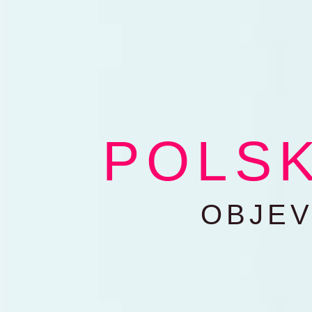
Přeskočit
na
obsah
POLSK
OBJEV